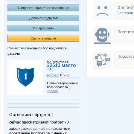
confessa*
kys197
Этот блог
Отправить приватное сообщение
блогеров
.
Добавить в друзья
Игнорировать
НадеждаЦ
Посетит
Сделать подарок
Совместная покупка: сбор предоплаты,
раздачи
Посмотре
популярность:
22613 место
+3 ↑
рейтинг
1156
?
Привилегированный
пользователь
1
уровня
Статистика портрета:
сейчас просматривают портрет - 0
зарегистрированные пользователи
посетившие портрет за 7 дней - 0